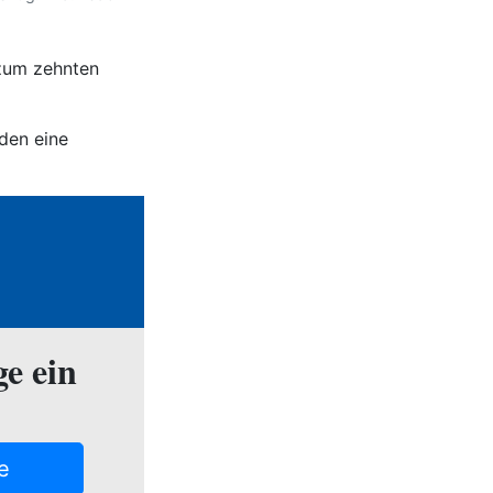
 zum zehnten
den eine
ge ein
e