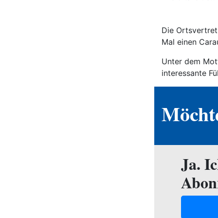
Die Ortsvertret
Mal einen Carau
Unter dem Mott
interessante Füh
Möchte
Ja. I
Abon