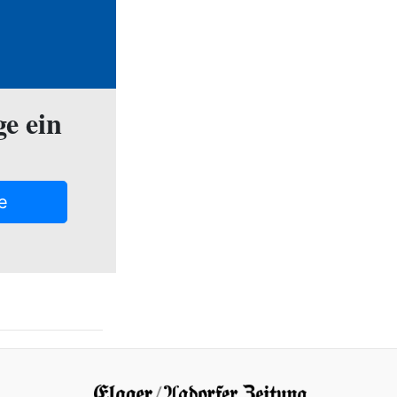
ge ein
e