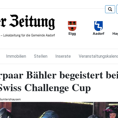
Elgg
Ha
Aadorf
Immobilien
Stellen
Inserate
Veranstaltungskalen
paar Bähler begeistert b
wiss Challenge Cup
Guntershausen