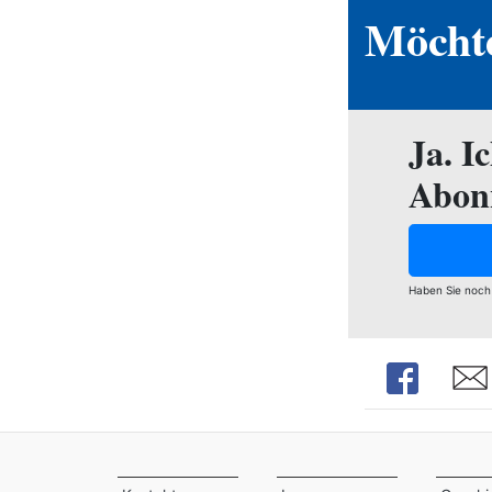
Möchte
Ja. I
Abon
Haben Sie noch
Share
Shar