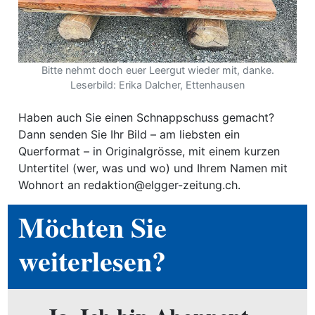
ewsletter
emen
Bitte nehmt doch euer Leergut wieder mit, danke.
Leserbild: Erika Dalcher, Ettenhausen
en
Haben auch Sie einen Schnappschuss gemacht?
Dann senden Sie Ihr Bild – am liebsten ein
Region
Querformat – in Originalgrösse, mit einem kurzen
Untertitel (wer, was und wo) und Ihrem Namen mit
Wohnort an redaktion@elgger-zeitung.ch.
orf
te
Möchten Sie
angen
weiterlesen?
alender
en