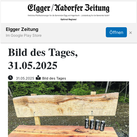
Abonnieren
Online Anmelden
Anmelden
Elgger Zeitung
×
Öffnen
Im Google Play Store
Bild des Tages,
31.05.2025
Elgg
Aadorf
31.05.2025
Bild des Tages
Hagenbuch
E-
Paper
App