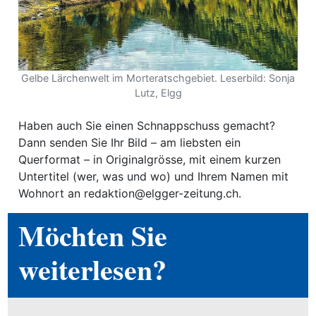
ewsletter
emen
Gelbe Lärchenwelt im Morteratschgebiet. Leserbild: Sonja
Lutz, Elgg
en
Haben auch Sie einen Schnappschuss gemacht?
Region
Dann senden Sie Ihr Bild – am liebsten ein
Querformat – in Originalgrösse, mit einem kurzen
Untertitel (wer, was und wo) und Ihrem Namen mit
orf
Wohnort an redaktion@elgger-zeitung.ch.
te
Möchten Sie
angen
weiterlesen?
alender
en