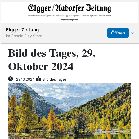
Abonnieren
Online Anmelden
Anmelden
Elgger Zeitung
×
Öffnen
Im Google Play Store
Bild des Tages, 29.
Oktober 2024
Elgg
Aadorf
29.10.2024
Bild des Tages
Hagenbuch
E-
Paper
App