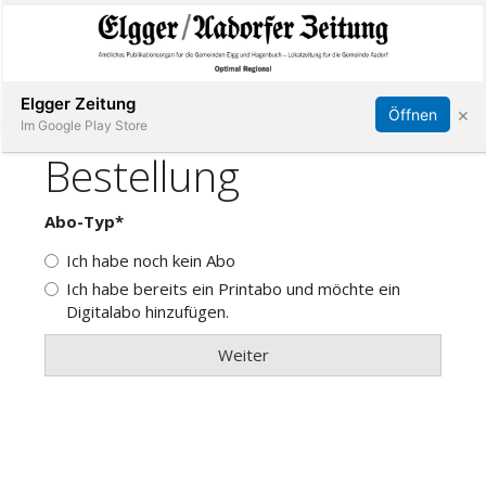
Abonnieren
Online Anmelden
Anmelden
Elgger Zeitung
×
Öffnen
Im Google Play Store
Elgg
Aadorf
Hagenbuch
E-
Paper
App