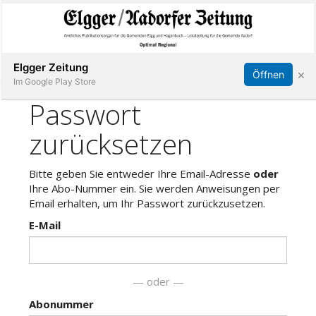
Abonnieren
Online Anmelden
Anmelden
Elgger Zeitung
×
Öffnen
Im Google Play Store
Elgg
Aadorf
Hagenbuch
E-
Paper
App