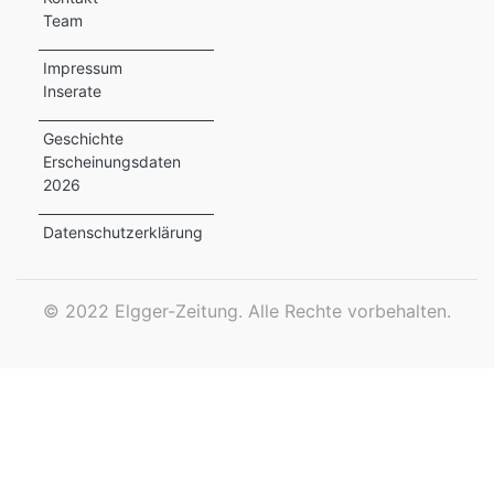
Team
ewsletter
Impressum
emen
Inserate
Geschichte
Erscheinungsdaten
en
2026
Region
Datenschutzerklärung
orf
©
2022 Elgger-Zeitung. Alle Rechte vorbehalten.
te
angen
alender
en