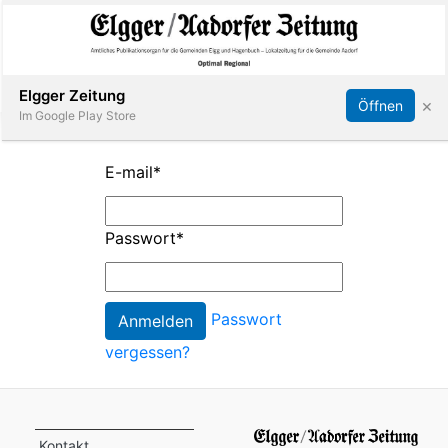
Abonnieren
Online Anmelden
Anmelden
Elgger Zeitung
×
Öffnen
Im Google Play Store
E-mail
*
Elgg
Passwort
*
Aadorf
Hagenbuch
Passwort
vergessen?
E-
Paper
App
Kontakt