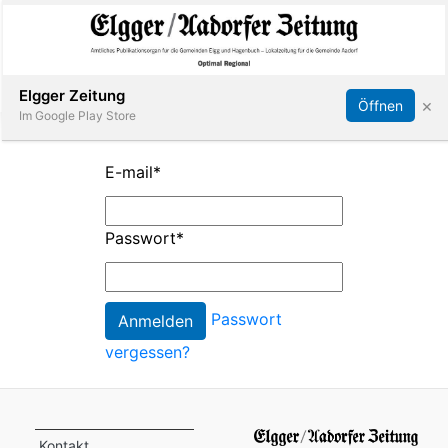
Abonnieren
Online Anmelden
Anmelden
Elgger Zeitung
×
Öffnen
Im Google Play Store
E-mail
*
Elgg
Passwort
*
Aadorf
Hagenbuch
Passwort
vergessen?
E-
Paper
App
Kontakt