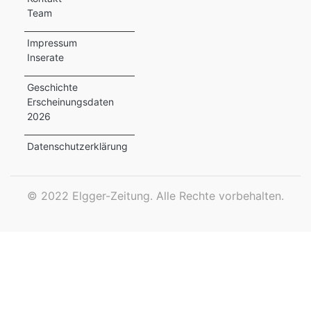
Team
ewsletter
Impressum
emen
Inserate
Geschichte
Erscheinungsdaten
en
2026
Region
Datenschutzerklärung
orf
©
2022 Elgger-Zeitung. Alle Rechte vorbehalten.
te
angen
alender
en