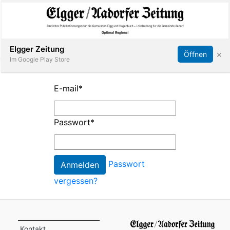
Abonnieren
Online Anmelden
Anmelden
Elgger Zeitung
×
Öffnen
Im Google Play Store
E-mail
*
Elgg
Passwort
*
Aadorf
Hagenbuch
Passwort
vergessen?
E-
Paper
App
Kontakt