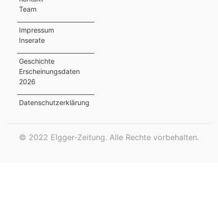
Team
ewsletter
Impressum
emen
Inserate
Geschichte
Erscheinungsdaten
en
2026
Region
Datenschutzerklärung
orf
©
2022 Elgger-Zeitung. Alle Rechte vorbehalten.
te
angen
alender
en