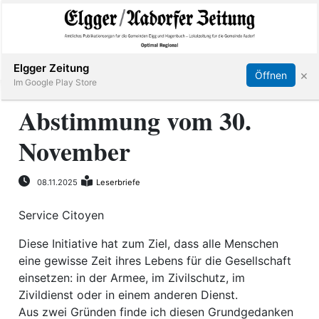
Abonnieren
Online Anmelden
Anmelden
Elgger Zeitung
×
Öffnen
Im Google Play Store
Abstimmung vom 30.
November
Elgg
Aadorf
08.11.2025
Leserbriefe
Service Citoyen
Hagenbuch
Diese Initiative hat zum Ziel, dass alle Menschen
E-
eine gewisse Zeit ihres Lebens für die Gesellschaft
Paper
einsetzen: in der Armee, im Zivilschutz, im
Zivildienst oder in einem anderen Dienst.
App
Aus zwei Gründen finde ich diesen Grundgedanken