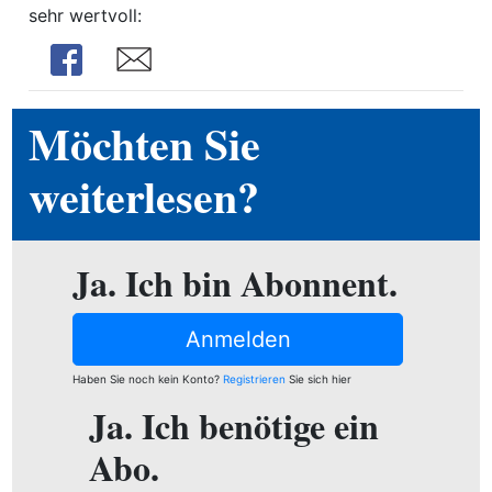
sehr wertvoll:
ewsletter
Share
Share
emen
Möchten Sie
en
weiterlesen?
Region
Ja. Ich bin Abonnent.
orf
te
Anmelden
angen
Haben Sie noch kein Konto?
Registrieren
Sie sich hier
Ja. Ich benötige ein
Abo.
alender
en