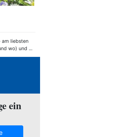
 am liebsten
und wo) und ...
ge ein
e