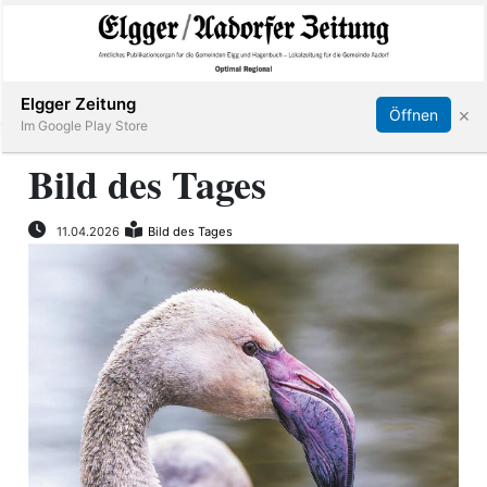
Abonnieren
Online Anmelden
Anmelden
Elgger Zeitung
×
Öffnen
Im Google Play Store
Bild des Tages
Elgg
11.04.2026
Bild des Tages
Aadorf
Hagenbuch
E-
Paper
App