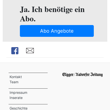
ion
Ja. Ich benötige ein
Abo.
e
Abo Angebote
Share
Share
Kontakt
Team
Impressum
Inserate
Geschichte