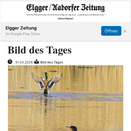
Abonnieren
Online Anmelden
Anmelden
Elgger Zeitung
×
Öffnen
Im Google Play Store
Bild des Tages
Elgg
31.03.2026
Bild des Tages
Aadorf
Hagenbuch
E-
Paper
App