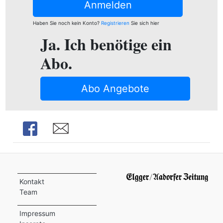
ion
Anmelden
Haben Sie noch kein Konto?
Registrieren
Sie sich hier
Ja. Ich benötige ein
e
Abo.
Abo Angebote
Share
Share
Kontakt
Team
Impressum