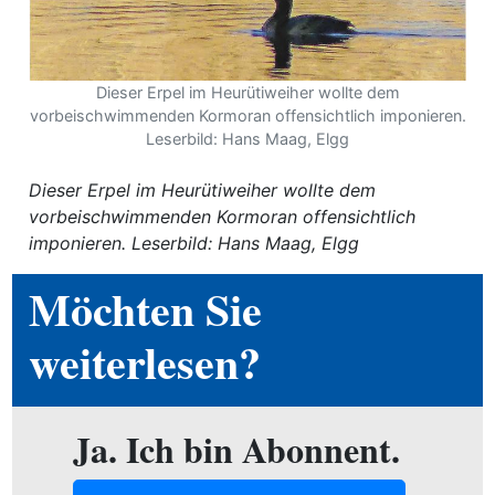
ewsletter
emen
Dieser Erpel im Heurütiweiher wollte dem
vorbeischwimmenden Kormoran offensichtlich imponieren.
Leserbild: Hans Maag, Elgg
en
Dieser Erpel im Heurütiweiher wollte dem
vorbeischwimmenden Kormoran offensichtlich
Region
imponieren. Leserbild: Hans Maag, Elgg
Möchten Sie
orf
te
weiterlesen?
angen
Ja. Ich bin Abonnent.
alender
en