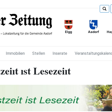
Elgg
Ha
Aadorf
Immobilien
Stellen
Inserate
Veranstaltungskalen
eiıt ıst Lesezeiıt