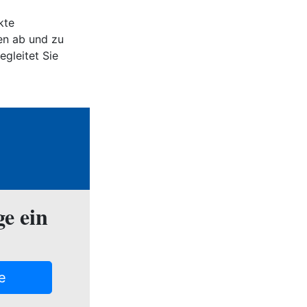
kte
fen ab und zu
egleitet Sie
ge ein
e