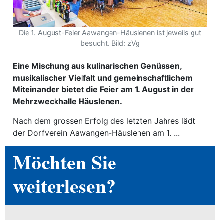
ewsletter
Die 1. August-Feier Aawangen-Häuslenen ist jeweils gut
emen
besucht. Bild: zVg
Eine Mischung aus kulinarischen Genüssen,
en
musikalischer Vielfalt und gemeinschaftlichem
Miteinander bietet die Feier am 1. August in der
Region
Mehrzweckhalle Häuslenen.
Nach dem grossen Erfolg des letzten Jahres lädt
orf
der Dorfverein Aawangen-Häuslenen am 1. ...
te
Möchten Sie
angen
weiterlesen?
alender
en