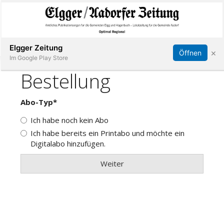
Abonnieren
Online Anmelden
Anmelden
Elgger Zeitung
×
Öffnen
Im Google Play Store
Elgg
Aadorf
Hagenbuch
E-
Paper
App