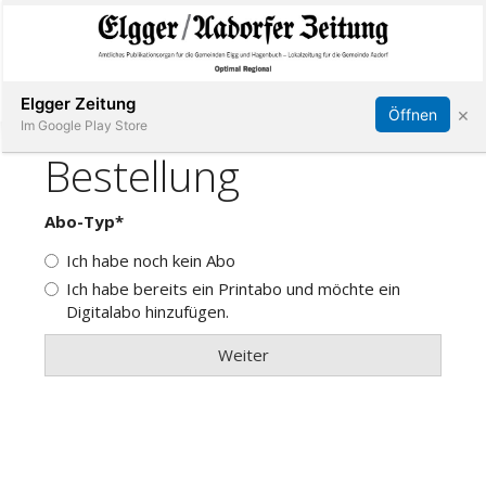
Abonnieren
Online Anmelden
Anmelden
Elgger Zeitung
×
Öffnen
Im Google Play Store
Elgg
Aadorf
Hagenbuch
E-
Paper
App