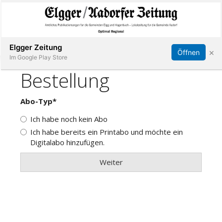
Abonnieren
Online Anmelden
Anmelden
Elgger Zeitung
×
Öffnen
Im Google Play Store
Elgg
Aadorf
Hagenbuch
E-
Paper
App