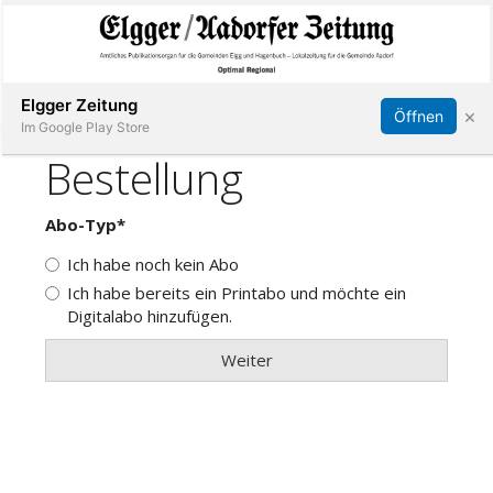
Abonnieren
Online Anmelden
Anmelden
Elgger Zeitung
×
Öffnen
Im Google Play Store
Elgg
Aadorf
Hagenbuch
E-
Paper
App