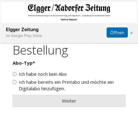
Abonnieren
Online Anmelden
Anmelden
Elgger Zeitung
×
Öffnen
Im Google Play Store
Elgg
Aadorf
Hagenbuch
E-
Paper
App