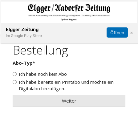
Abonnieren
Online Anmelden
Anmelden
Elgger Zeitung
×
Öffnen
Im Google Play Store
Elgg
Aadorf
Hagenbuch
E-
Paper
App