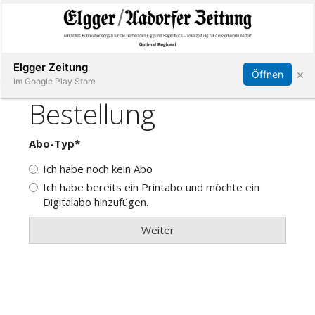
Abonnieren
Online Anmelden
Anmelden
Elgger Zeitung
×
Öffnen
Im Google Play Store
Elgg
Aadorf
Hagenbuch
E-
Paper
App