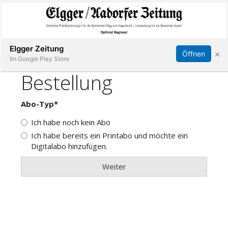
Abonnieren
Online Anmelden
Anmelden
Elgger Zeitung
×
Öffnen
Im Google Play Store
Elgg
Aadorf
Hagenbuch
E-
Paper
App