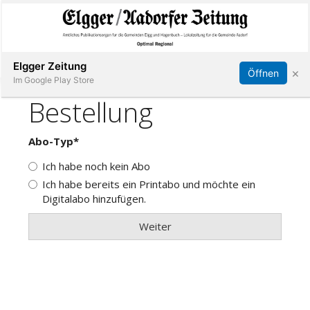
Abonnieren
Online Anmelden
Anmelden
Elgger Zeitung
×
Öffnen
Im Google Play Store
Elgg
Aadorf
Hagenbuch
E-
Paper
App