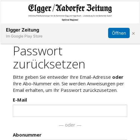
Abonnieren
Online Anmelden
Anmelden
Elgger Zeitung
×
Öffnen
Im Google Play Store
Elgg
Aadorf
Hagenbuch
E-
Paper
App