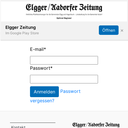
Abonnieren
Online Anmelden
Anmelden
Elgger Zeitung
×
Öffnen
Im Google Play Store
E-mail
*
Elgg
Passwort
*
Aadorf
Hagenbuch
Passwort
vergessen?
E-
Paper
App
Kontakt