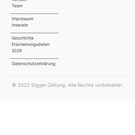
Team
ewsletter
Impressum
emen
Inserate
Geschichte
Erscheinungsdaten
en
2026
Region
Datenschutzerklärung
orf
©
2022 Elgger-Zeitung. Alle Rechte vorbehalten.
te
angen
alender
en