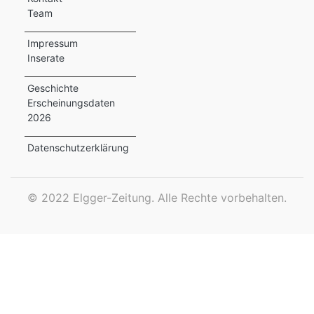
Team
ewsletter
Impressum
emen
Inserate
Geschichte
Erscheinungsdaten
en
2026
Region
Datenschutzerklärung
orf
©
2022 Elgger-Zeitung. Alle Rechte vorbehalten.
te
angen
alender
en