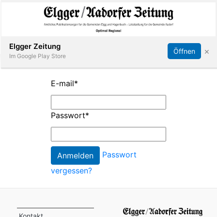
Abonnieren
Online Anmelden
Anmelden
Elgger Zeitung
×
Öffnen
Im Google Play Store
E-mail
*
Elgg
Passwort
*
Aadorf
Hagenbuch
Passwort
vergessen?
E-
Paper
App
Kontakt