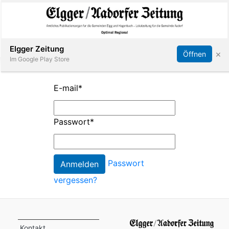
Abonnieren
Online Anmelden
Anmelden
Elgger Zeitung
×
Öffnen
Im Google Play Store
E-mail
*
Elgg
Passwort
*
Aadorf
Hagenbuch
Passwort
vergessen?
E-
Paper
App
Kontakt