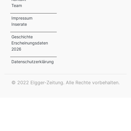
Team
ewsletter
Impressum
emen
Inserate
Geschichte
Erscheinungsdaten
en
2026
Region
Datenschutzerklärung
orf
©
2022 Elgger-Zeitung. Alle Rechte vorbehalten.
te
angen
alender
en