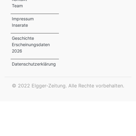
Team
ewsletter
Impressum
emen
Inserate
Geschichte
Erscheinungsdaten
en
2026
Region
Datenschutzerklärung
orf
©
2022 Elgger-Zeitung. Alle Rechte vorbehalten.
te
angen
alender
en