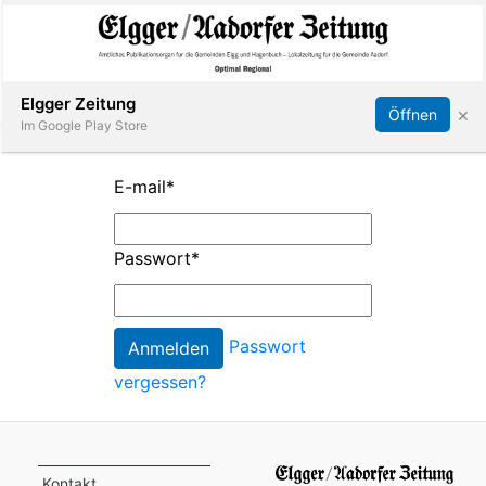
Abonnieren
Online Anmelden
Anmelden
Elgger Zeitung
×
Öffnen
Im Google Play Store
E-mail
*
Elgg
Passwort
*
Aadorf
Hagenbuch
Passwort
vergessen?
E-
Paper
App
Kontakt