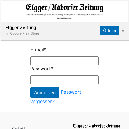
Abonnieren
Online Anmelden
Anmelden
Elgger Zeitung
×
Öffnen
Im Google Play Store
E-mail
*
Elgg
Passwort
*
Aadorf
Hagenbuch
Passwort
vergessen?
E-
Paper
App
Kontakt