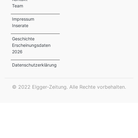
Team
ewsletter
Impressum
emen
Inserate
Geschichte
Erscheinungsdaten
en
2026
Region
Datenschutzerklärung
orf
©
2022 Elgger-Zeitung. Alle Rechte vorbehalten.
te
angen
alender
en