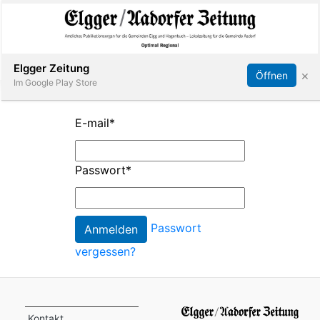
Abonnieren
Online Anmelden
Anmelden
Elgger Zeitung
×
Öffnen
Im Google Play Store
E-mail
*
Elgg
Passwort
*
Aadorf
Hagenbuch
Passwort
vergessen?
E-
Paper
App
Kontakt