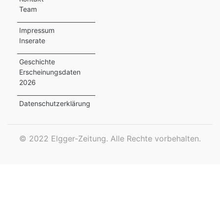
Team
ewsletter
Impressum
emen
Inserate
Geschichte
Erscheinungsdaten
en
2026
Region
Datenschutzerklärung
orf
©
2022 Elgger-Zeitung. Alle Rechte vorbehalten.
te
angen
alender
en